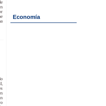
de
un
or
Economía
ne
na
do
d,
es
en
an
ro