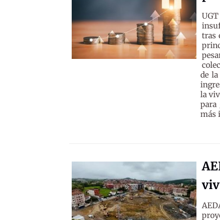
UGT 
insu
tras
prin
pesa
colec
de la
ingre
la vi
para 
más i
AE
viv
AED
proy