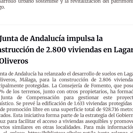
sarrollo urbano sostenible y la revitalización del patrimon
go.
Junta de Andalucía impulsa la
strucción de 2.800 viviendas en Laga
Oliveros
unta de Andalucía ha relanzado el desarrollo de suelos en Lag
liveros, Málaga, para la construcción de 2.806 vivienda
cipalmente protegidas. La Consejería de Fomento, que pos
3% de los terrenos, junto con otros propietarios, ha forma
Junta de Compensación para gestionar este proyec
ístico. Se prevé la edificación de 1.633 viviendas protegidas
 de promoción libre en una superficie total de 928.716 metr
ados. Esta iniciativa forma parte de la estrategia del Gobier
uz para facilitar el acceso a viviendas asequibles y promov
ctos similares en otras localidades. Para más informació