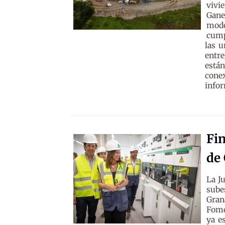
vivi
Gane
mode
cump
las u
entr
está
cone
infor
Fin
de
La J
sube
Gran
Fome
ya e