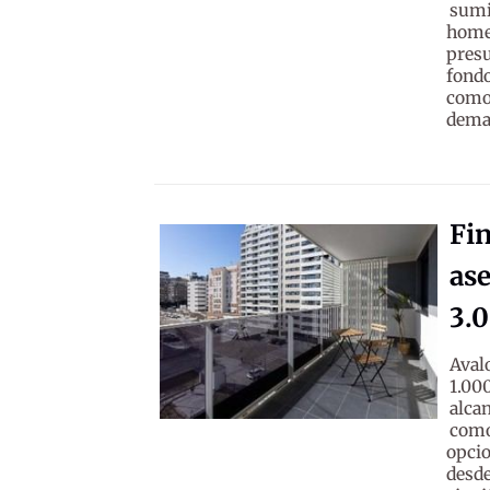
sumi
homen
pres
fondo
como
deman
Fin
ase
3.0
Aval
1.00
alca
como
opcio
desd