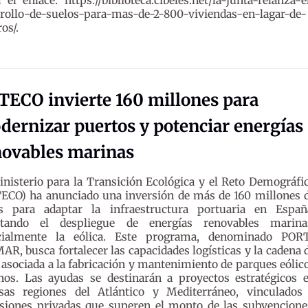
a el enlace: https://biblioteca.cibeles.net/la-junta-relanza-e
rollo-de-suelos-para-mas-de-2-800-viviendas-en-lagar-de-
ros/.
TECO invierte 160 millones para
ernizar puertos y potenciar energías
novables marinas
inisterio para la Transición Ecológica y el Reto Demográfi
ECO) ha anunciado una inversión de más de 160 millones 
s para adaptar la infraestructura portuaria en Españ
litando el despliegue de energías renovables marina
cialmente la eólica. Este programa, denominado POR
R, busca fortalecer las capacidades logísticas y la cadena 
 asociada a la fabricación y mantenimiento de parques eólic
nos. Las ayudas se destinarán a proyectos estratégicos 
rsas regiones del Atlántico y Mediterráneo, vinculados
rsiones privadas que superen el monto de las subvencione