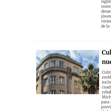
sign
soste
desar
jóve
vivie
de la 
Cul
nue
Culm
embl
incl
cuad
reha
Mich
para 
previ