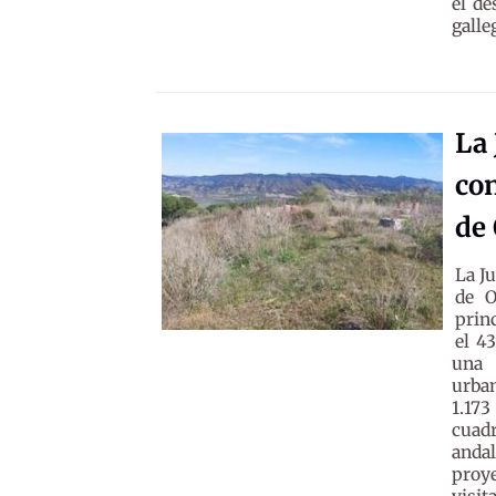
el de
galle
La 
con
de 
La J
de O
prin
el 4
una 
urban
1.173
cuadr
andal
proye