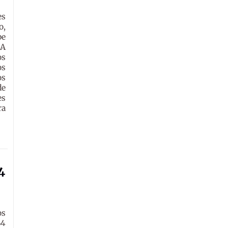
es
o,
be
 A
os
os
os
de
es
ra
4
os
64