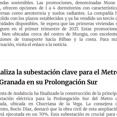
endas sostenibles. Las promociones, denominadas Mune
, ofrecen opciones de 1 a 4 dormitorios con característic
rnas como aerotermia y suelos radiantes. La compañía 
lido con los plazos establecidos y ya ha vendido un tercio 
nidades disponibles. Se espera que las primeras viviendas 
eguen en el primer trimestre de 2027. Estas promocion
n bien ubicadas cerca del centro de Mungia, con excelent
xiones de transporte hacia Bilbao y la costa. Para m
mación, visita el enlace a la noticia.
aliza la subestación clave para el Metr
 Granada en su Prolongación Sur
unta de Andalucía ha finalizado la construcción de la princip
stación eléctrica para la Prolongación Sur del Metro 
ada, ubicada en Churriana de la Vega. La consejera 
nto, Rocío Díaz, destacó que la obra civil de esta ampliaci
stá ejecutada en un 70%. Esta subestación es crucial para 