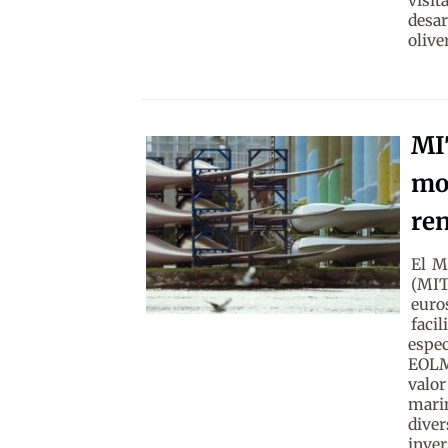
visit
desar
olive
MI
mod
re
El M
(MIT
euro
faci
espe
EOLMA
valor
mari
dive
inve