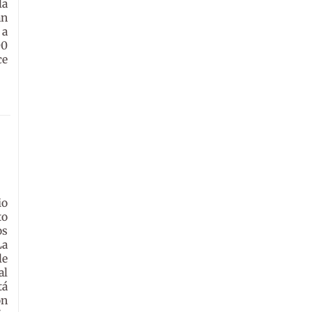
la
an
 a
00
ce
io
to
os
La
le
al
tá
on