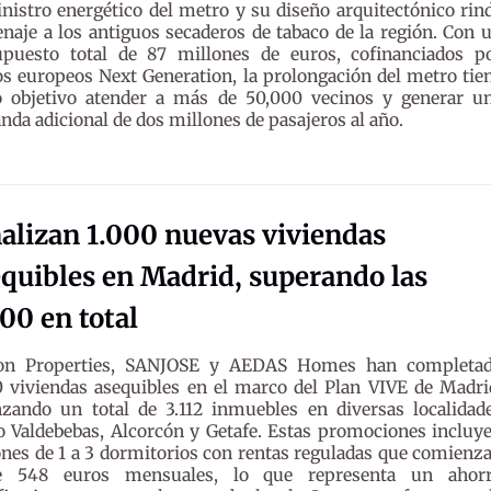
nistro energético del metro y su diseño arquitectónico rin
aje a los antiguos secaderos de tabaco de la región. Con 
upuesto total de 87 millones de euros, cofinanciados p
s europeos Next Generation, la prolongación del metro tie
 objetivo atender a más de 50,000 vecinos y generar u
da adicional de dos millones de pasajeros al año.
alizan 1.000 nuevas viviendas
quibles en Madrid, superando las
00 en total
on Properties, SANJOSE y AEDAS Homes han completa
0 viviendas asequibles en el marco del Plan VIVE de Madri
nzando un total de 3.112 inmuebles en diversas localidad
 Valdebebas, Alcorcón y Getafe. Estas promociones incluy
nes de 1 a 3 dormitorios con rentas reguladas que comienz
e 548 euros mensuales, lo que representa un ahor