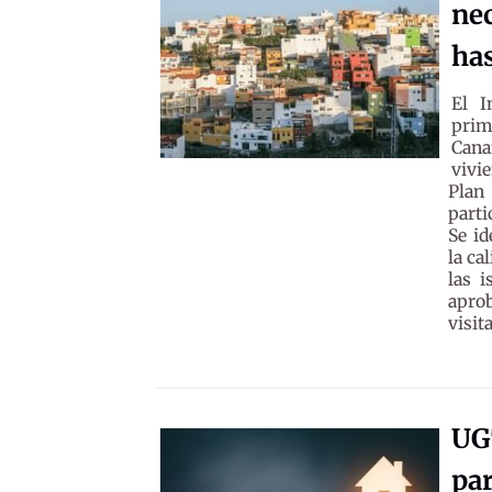
nec
ha
El I
prim
Cana
vivi
Plan
parti
Se id
la ca
las i
aprob
visita
UGT
par