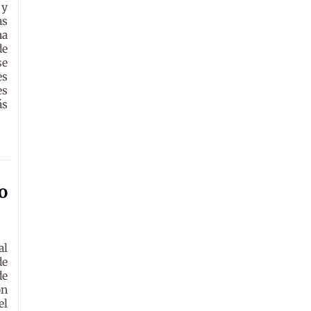
 y
as
ha
de
se
es
es
ás
o
al
de
de
ón
el