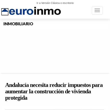
Ir a Versión Clásica o escritorio
Toggle n
INMOBILIARIO
Andalucía necesita reducir impuestos para
aumentar la construcción de vivienda
protegida