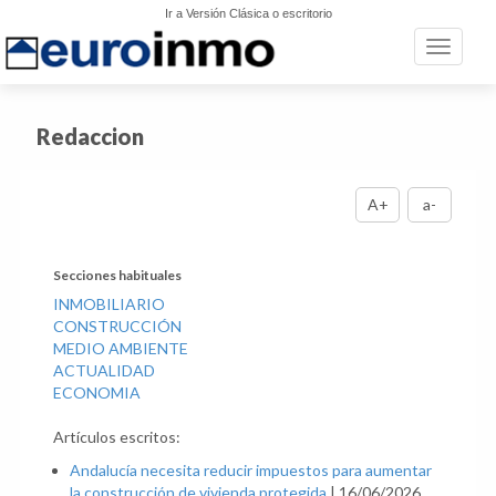
Ir a Versión Clásica o escritorio
Toggle n
Redaccion
A+
a-
Secciones habituales
INMOBILIARIO
CONSTRUCCIÓN
MEDIO AMBIENTE
ACTUALIDAD
ECONOMIA
Artículos escritos:
Andalucía necesita reducir impuestos para aumentar
la construcción de vivienda protegida
|
16/06/2026