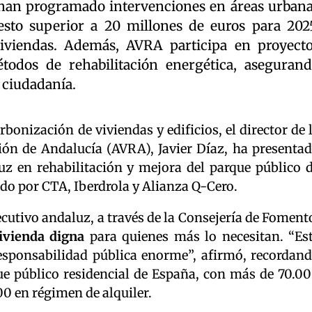
e han programado intervenciones en áreas urban
sto superior a 20 millones de euros para 202
iviendas. Además, AVRA participa en proyect
todos de rehabilitación energética, aseguran
a ciudadanía.
bonización de viviendas y edificios, el director de 
ión de Andalucía (AVRA), Javier Díaz, ha presenta
luz en rehabilitación y mejora del parque público 
ado por CTA, Iberdrola y Alianza Q-Cero.
cutivo andaluz, a través de la Consejería de Foment
ivienda digna
para quienes más lo necesitan. “Es
sponsabilidad pública enorme”, afirmó, recordan
e público residencial de España, con más de 70.0
0 en régimen de alquiler.