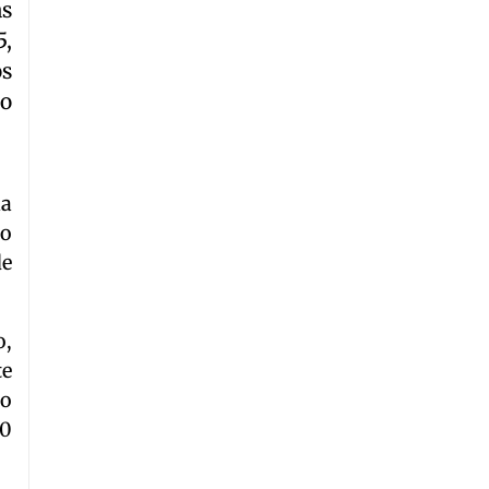
as
5,
os
do
la
do
de
o,
te
do
00