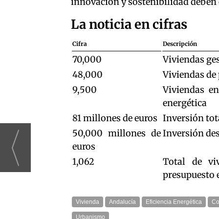
innovación y sostenibilidad deben e
La noticia en cifras
Cifra
Descripción
70,000
Viviendas ge
48,000
Viviendas de
9,500
Viviendas en
energética
81 millones de euros
Inversión tot
50,000 millones de
Inversión des
euros
1,062
Total de vi
presupuesto 
Vivienda
Andalucía
Eficiencia Energética
Co
Urbanismo