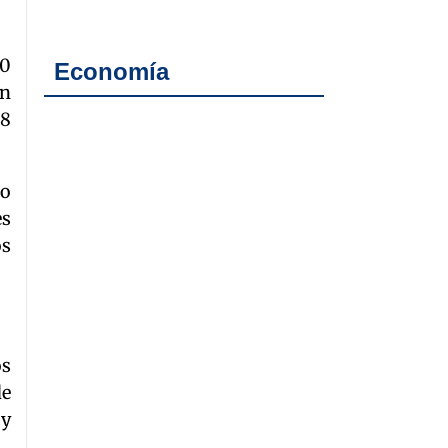
00
Economía
an
48
no
es
os
os
de
 y