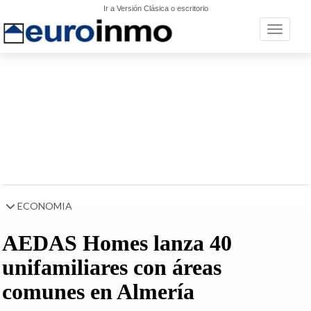
Ir a Versión Clásica o escritorio
Toggle n
ECONOMIA
AEDAS Homes lanza 40
unifamiliares con áreas
comunes en Almería