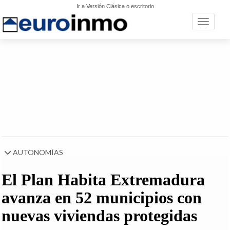
Ir a Versión Clásica o escritorio
Toggle n
AUTONOMÍAS
El Plan Habita Extremadura
avanza en 52 municipios con
nuevas viviendas protegidas