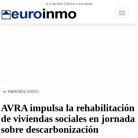
Ir a Versión Clásica o escritorio
Toggle n
INMOBILIARIO
AVRA impulsa la rehabilitación
de viviendas sociales en jornada
sobre descarbonización