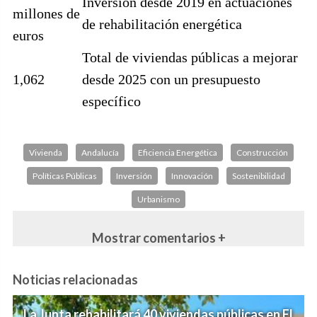
Inversión desde 2019 en actuaciones
millones de
de rehabilitación energética
euros
Total de viviendas públicas a mejorar
1,062
desde 2025 con un presupuesto
específico
Vivienda
Andalucía
Eficiencia Energética
Construcción
Políticas Públicas
Inversión
Innovación
Sostenibilidad
Urbanismo
Mostrar comentarios +
Noticias relacionadas
La Junta rehabilitará 40 viviendas públicas en El