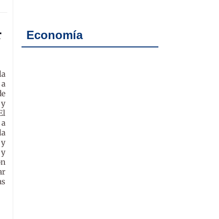
r
Economía
la
 a
de
 y
El
 a
la
 y
 y
ón
ar
as