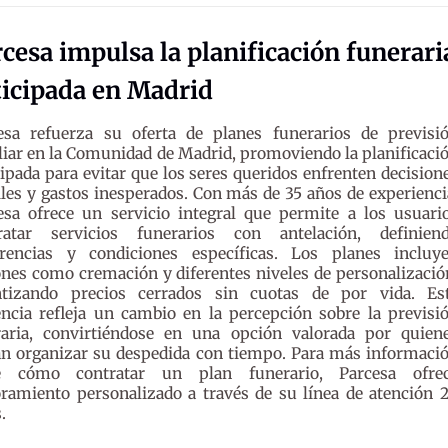
cesa impulsa la planificación funerari
ticipada en Madrid
esa refuerza su oferta de planes funerarios de previsi
liar en la Comunidad de Madrid, promoviendo la planificaci
cipada para evitar que los seres queridos enfrenten decision
ciles y gastos inesperados. Con más de 35 años de experienci
esa ofrece un servicio integral que permite a los usuari
ratar servicios funerarios con antelación, definien
erencias y condiciones específicas. Los planes incluy
nes como cremación y diferentes niveles de personalizació
ntizando precios cerrados sin cuotas de por vida. Es
ncia refleja un cambio en la percepción sobre la previsi
raria, convirtiéndose en una opción valorada por quien
an organizar su despedida con tiempo. Para más informaci
e cómo contratar un plan funerario, Parcesa ofre
ramiento personalizado a través de su línea de atención 
.