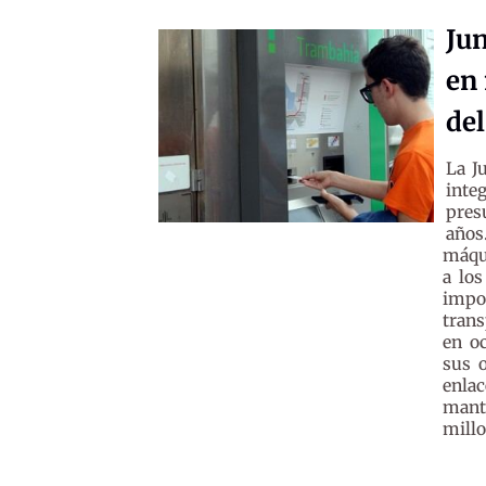
Jun
en 
de
La J
inte
pres
años
máqui
a los
impo
trans
en o
sus o
enlac
mante
mill