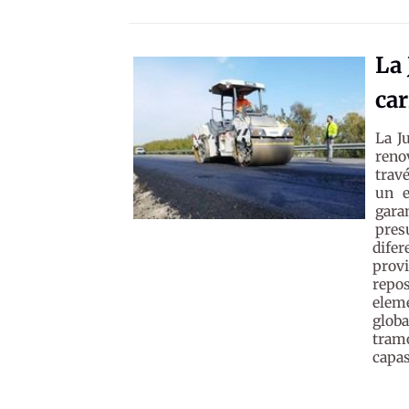
La 
car
La J
reno
trav
un e
gara
pres
dife
prov
repos
eleme
globa
tram
capas