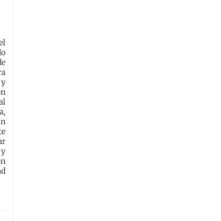
el
do
de
ra
 y
on
al
a,
un
te
ar
 y
ón
ad