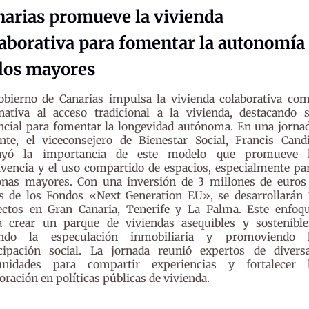
narias promueve la vivienda
aborativa para fomentar la autonomía
 los mayores
obierno de Canarias impulsa la vivienda colaborativa co
rnativa al acceso tradicional a la vivienda, destacando 
ncial para fomentar la longevidad autónoma. En una jorna
ente, el viceconsejero de Bienestar Social, Francis Candi
ayó la importancia de este modelo que promueve 
vencia y el uso compartido de espacios, especialmente pa
onas mayores. Con una inversión de 3 millones de euros
és de los Fondos «Next Generation EU», se desarrollarán 
ectos en Gran Canaria, Tenerife y La Palma. Este enfoq
a crear un parque de viviendas asequibles y sostenible
ando la especulación inmobiliaria y promoviendo 
icipación social. La jornada reunió expertos de divers
nidades para compartir experiencias y fortalecer 
oración en políticas públicas de vivienda.