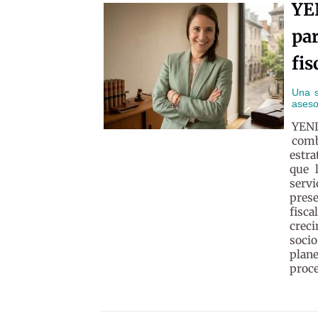
YE
par
fis
Una s
aseso
YEND
comb
estr
que 
serv
prese
fisc
creci
socio
plan
proce