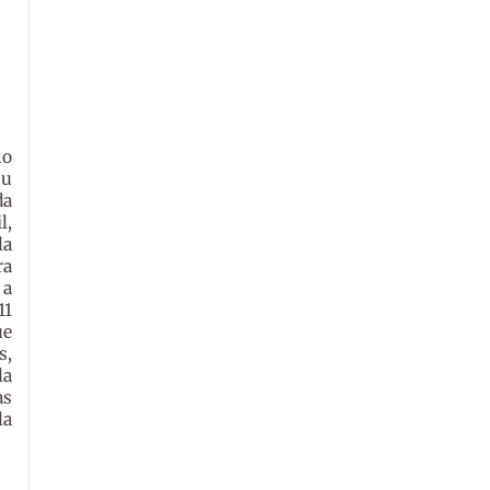
mo
su
da
l,
la
ra
 a
11
ue
s,
la
as
la