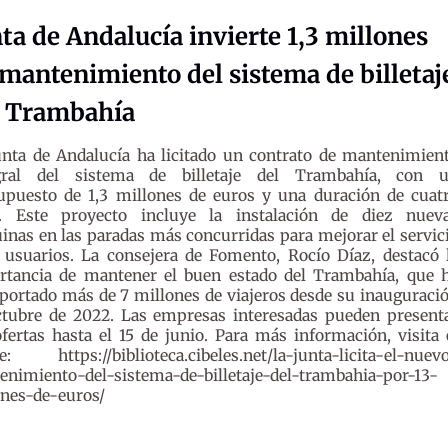
ta de Andalucía invierte 1,3 millones
mantenimiento del sistema de billetaj
l Trambahía
unta de Andalucía ha licitado un contrato de mantenimien
gral del sistema de billetaje del Trambahía, con 
upuesto de 1,3 millones de euros y una duración de cuat
. Este proyecto incluye la instalación de diez nuev
nas en las paradas más concurridas para mejorar el servic
 usuarios. La consejera de Fomento, Rocío Díaz, destacó 
rtancia de mantener el buen estado del Trambahía, que 
portado más de 7 millones de viajeros desde su inauguraci
ctubre de 2022. Las empresas interesadas pueden present
fertas hasta el 15 de junio. Para más información, visita 
e: https://biblioteca.cibeles.net/la-junta-licita-el-nuev
nimiento-del-sistema-de-billetaje-del-trambahia-por-13-
ones-de-euros/