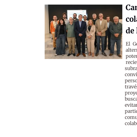
Ca
col
de
El G
alte
pote
reci
subr
convi
pers
trav
proy
busc
evit
part
comu
colab