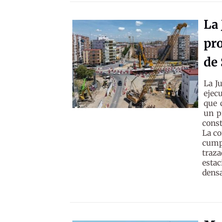
La 
pro
de 
La J
ejec
que 
un p
const
La co
cump
traz
estac
densa