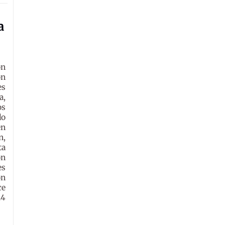
a
ón
ón
es
a,
os
do
en
n,
ta
ón
es
ón
ce
24