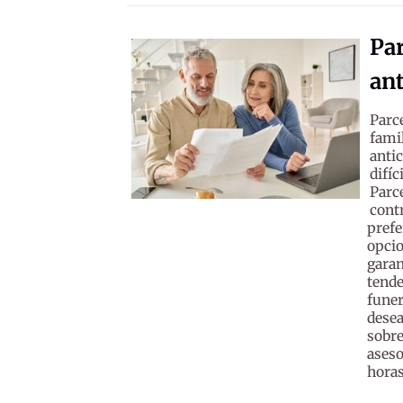
Par
an
Parc
fami
anti
difí
Parc
cont
pref
opcio
gara
tende
fune
dese
sobr
aseso
horas