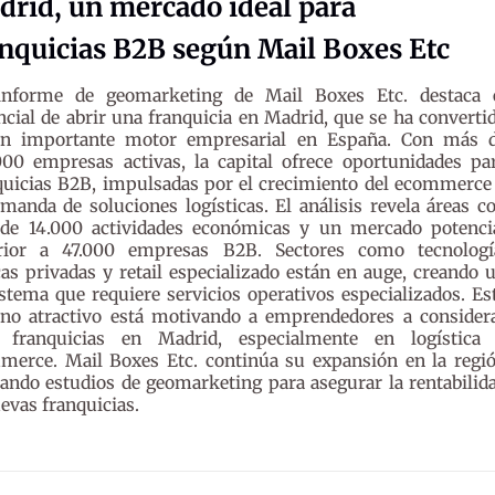
drid, un mercado ideal para
nquicias B2B según Mail Boxes Etc
nforme de geomarketing de Mail Boxes Etc. destaca 
ncial de abrir una franquicia en Madrid, que se ha converti
n importante motor empresarial en España. Con más 
000 empresas activas, la capital ofrece oportunidades pa
quicias B2B, impulsadas por el crecimiento del ecommerce
emanda de soluciones logísticas. El análisis revela áreas c
de 14.000 actividades económicas y un mercado potenci
rior a 47.000 empresas B2B. Sectores como tecnologí
cas privadas y retail especializado están en auge, creando 
stema que requiere servicios operativos especializados. Es
rno atractivo está motivando a emprendedores a consider
r franquicias en Madrid, especialmente en logística
merce. Mail Boxes Etc. continúa su expansión en la regi
zando estudios de geomarketing para asegurar la rentabilid
evas franquicias.