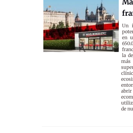
Ma
fra
Un i
pote
en u
650.
fran
la d
más 
supe
clíni
ecosi
ento
abri
ecom
utili
de nu