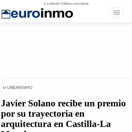
Ir a Versión Clásica o escritorio
Toggle n
URBANISMO
Javier Solano recibe un premio
por su trayectoria en
arquitectura en Castilla-La