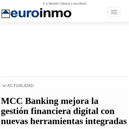
Ir a Versión Clásica o escritorio
Toggle n
ACTUALIDAD
MCC Banking mejora la
gestión financiera digital con
nuevas herramientas integradas