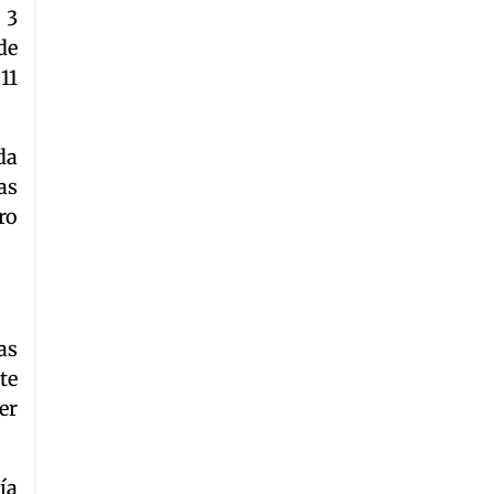
 3
de
11
da
as
ro
as
te
er
ía