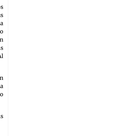
os
us
la
to
on
as
Al
ón
na
no
ás