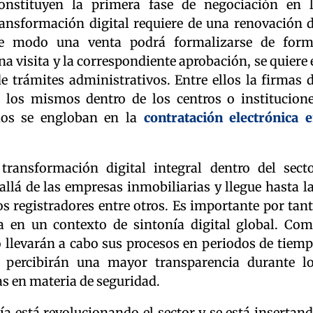
onstituyen la primera fase de negociación en 
ansformación digital requiere de una renovación 
ste modo una venta podrá formalizarse de for
a visita y la correspondiente aprobación, se quiere 
e trámites administrativos. Entre ellos la firmas 
 los mismos dentro de los centros o institucion
cios se engloban en la
contratación electrónica 
ransformación digital integral dentro del sect
allá de las empresas inmobiliarias y llegue hasta l
os registradores entre otros. Es importante por tan
a en un contexto de sintonía digital global. Co
 llevarán a cabo sus procesos en periodos de tiem
percibirán una mayor transparencia durante l
s en materia de seguridad.
a está revolucionando el sector y se está insertan