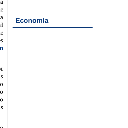
la
de
ma
Economía
el
de
es
en
or
as
to
mo
po
os
do