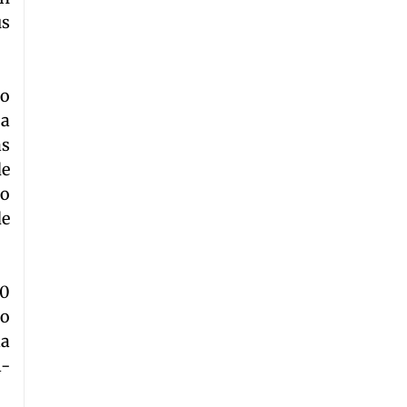
us
do
 a
ás
de
io
de
00
io
la
l-