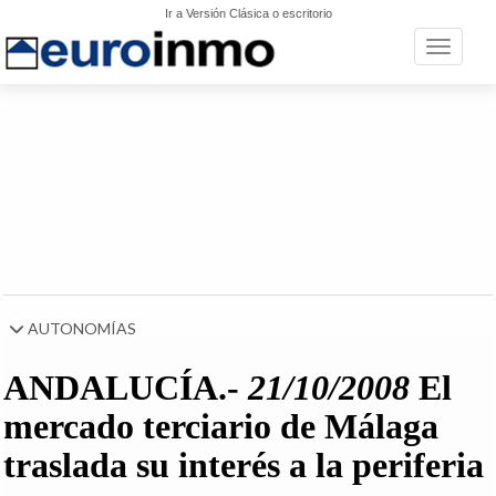
Ir a Versión Clásica o escritorio
Toggle n
AUTONOMÍAS
ANDALUCÍA.-
21/10/2008
El
mercado terciario de Málaga
traslada su interés a la periferia