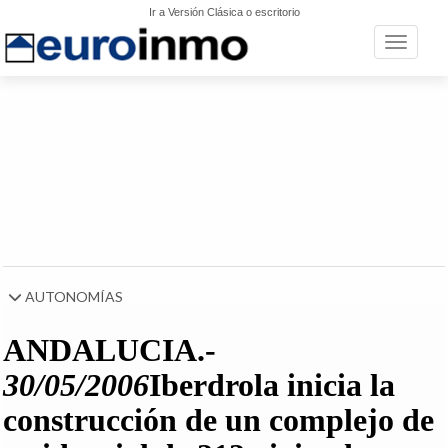
Ir a Versión Clásica o escritorio
Toggle n
AUTONOMÍAS
ANDALUCIA
.-
30/05/2006
Iberdrola inicia la
construcción de un complejo de