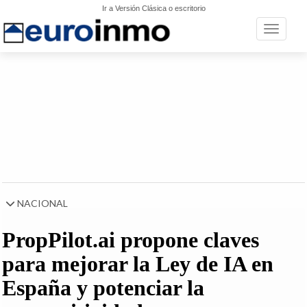
Ir a Versión Clásica o escritorio
Toggle n
NACIONAL
PropPilot.ai propone claves
para mejorar la Ley de IA en
España y potenciar la