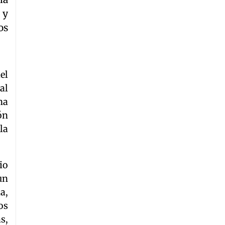
 y
os
el
al
na
ón
la
io
un
a,
os
s,