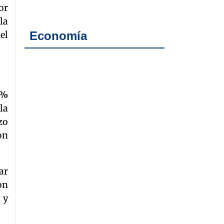
or
la
el
Economía
0%
la
zo
on
ar
on
 y