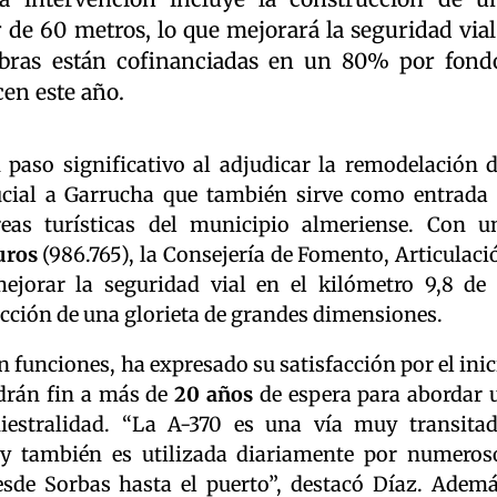
 de 60 metros, lo que mejorará la seguridad vial
s obras están cofinanciadas en un 80% por fond
en este año.
paso significativo al adjudicar la remodelación d
ucial a Garrucha que también sirve como entrada 
reas turísticas del municipio almeriense. Con u
uros
(986.765), la Consejería de Fomento, Articulaci
ejorar la seguridad vial en el kilómetro 9,8 de 
ucción de una glorieta de grandes dimensiones.
 funciones, ha expresado su satisfacción por el inic
drán fin a más de
20 años
de espera para abordar 
iestralidad. “La A-370 es una vía muy transitad
 y también es utilizada diariamente por numeros
sde Sorbas hasta el puerto”, destacó Díaz. Ademá