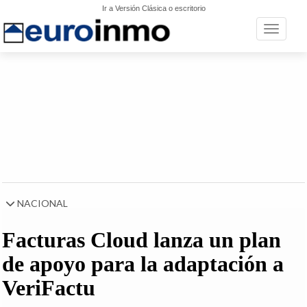
Ir a Versión Clásica o escritorio
Toggle n
NACIONAL
Facturas Cloud lanza un plan
de apoyo para la adaptación a
VeriFactu