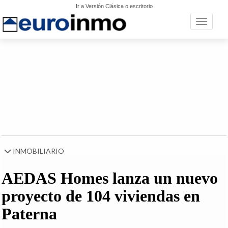
Ir a Versión Clásica o escritorio
Toggle n
INMOBILIARIO
AEDAS Homes lanza un nuevo
proyecto de 104 viviendas en
Paterna