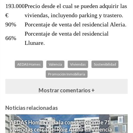
193.000
Precio desde el cual se pueden adquirir las
€
viviendas, incluyendo parking y trastero.
90%
Porcentaje de venta del residencial Aleria.
Porcentaje de venta del residencial
66%
Llunare.
AEDAS Homes
Valencia
Viviendas
Sostenibilidad
Promoción Inmobiliaria
Mostrar comentarios +
Noticias relacionadas
AEDAS Homes inicia la construcción de 71
viviendas cerca del Roig Arena en Valencia