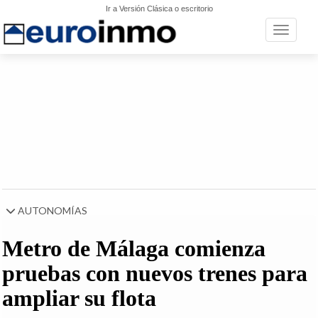
Ir a Versión Clásica o escritorio
Toggle n
AUTONOMÍAS
Metro de Málaga comienza
pruebas con nuevos trenes para
ampliar su flota