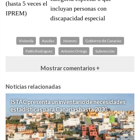
(hasta 5 veces el
incluyan personas con
IPREM)
discapacidad especial
Vivienda
Ayudas
Jóvenes
Gobierno de Canarias
Pablo Rodríguez
Antonio Ortega
Subvención
Mostrar comentarios +
Noticias relacionadas
ISTAC presenta un inventario de necesidades
estadísticas para Canarias hasta 2030