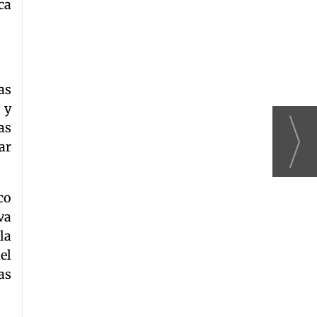
ca
as
 y
as
ar
co
va
la
el
as