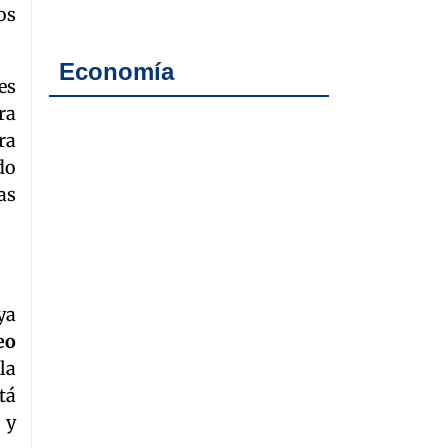
os
Economía
es
ra
ra
do
as
ya
eo
la
tá
 y