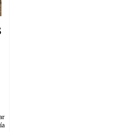
s
ar
ía