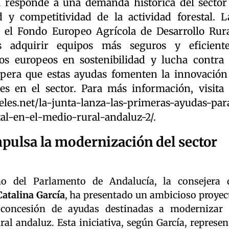
va responde a una demanda histórica del sector
d y competitividad de la actividad forestal. L
 el Fondo Europeo Agrícola de Desarrollo Rura
s adquirir equipos más seguros y eficiente
s europeos en sostenibilidad y lucha contra 
spera que estas ayudas fomenten la innovación
es en el sector. Para más información, visita 
les.net/la-junta-lanza-las-primeras-ayudas-par
al-en-el-medio-rural-andaluz-2/.
mpulsa la modernización del sector
no del Parlamento de Andalucía, la consejera 
Catalina García
, ha presentado un ambicioso proyec
 concesión de ayudas destinadas a modernizar 
al andaluz. Esta iniciativa, según García, represen