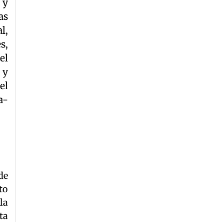
 y
as
l,
s,
el
 y
el
a-
de
to
la
ta