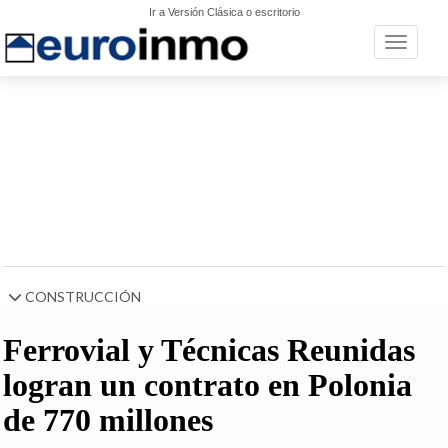
Ir a Versión Clásica o escritorio
Toggle n
CONSTRUCCIÓN
Ferrovial y Técnicas Reunidas
logran un contrato en Polonia
de 770 millones