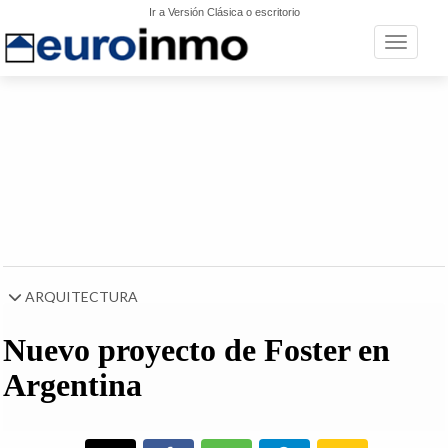
Ir a Versión Clásica o escritorio
Toggle n
ARQUITECTURA
Nuevo proyecto de Foster en
Argentina