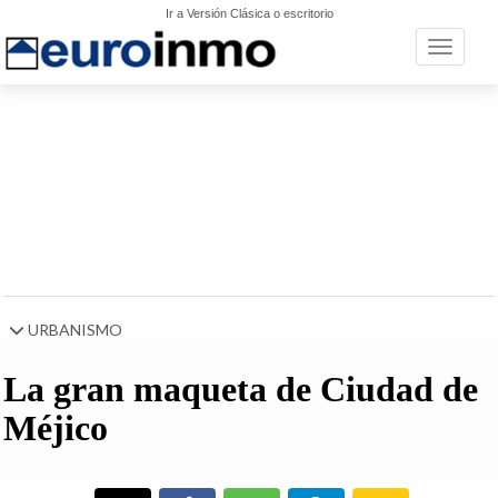
Ir a Versión Clásica o escritorio
Toggle n
URBANISMO
La gran maqueta de Ciudad de
Méjico