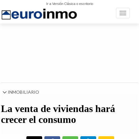
Ir a Versión Clásica o escritorio
Toggle n
INMOBILIARIO
La venta de viviendas hará
crecer el consumo