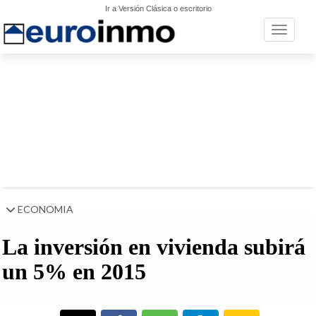
Ir a Versión Clásica o escritorio
Toggle n
ECONOMIA
La inversión en vivienda subirá
un 5% en 2015