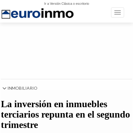
Ir a Versión Clásica o escritorio
Toggle n
INMOBILIARIO
La inversión en inmuebles
terciarios repunta en el segundo
trimestre