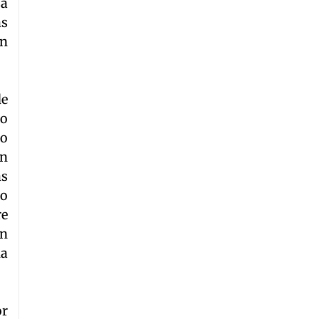
 a
as
on
de
ño
do
En
ás
to
re
en
ha
or