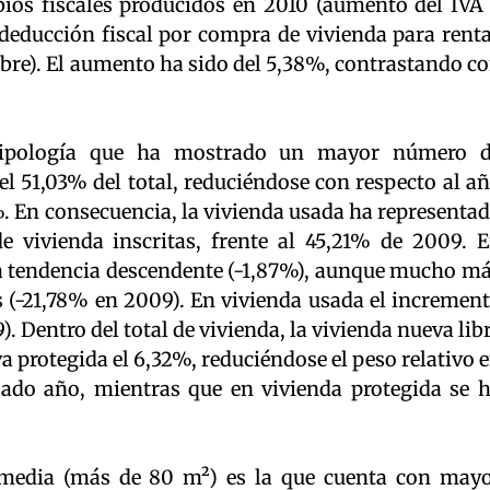
bios fiscales producidos en 2010 (aumento del IVA
la deducción fiscal por compra de vivienda para rent
mbre). El aumento ha sido del 5,38%, contrastando c
tipología que ha mostrado un mayor número 
l 51,03% del total, reduciéndose con respecto al a
. En consecuencia, la vivienda usada ha representa
 vivienda inscritas, frente al 45,21% de 2009. 
a tendencia descendente (-1,87%), aunque mucho m
(-21,78% en 2009). En vivienda usada el incremen
. Dentro del total de vivienda, la vivienda nueva lib
a protegida el 6,32%, reduciéndose el peso relativo 
sado año, mientras que en vivienda protegida se 
 media (más de 80 m²) es la que cuenta con may