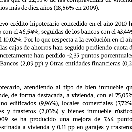
ios más de diez años (18,56% en 2009).
vo crédito hipotecario concedido en el año 2010 
o con el 46,54%, seguidas de los bancos con el 43,4
l 10,02%. Por lo que respecta a la evolución en el a
 las cajas de ahorros han seguido perdiendo cuota 
ncretamente han perdido -2,35 puntos porcentuale
Bancos (2,09 pp) y Otras entidades financieras (0,
otecario, atendiendo al tipo de bien inmueble q
nde, de forma destacada, a vivienda, con el 75,05
o edificados (9,96%), locales comerciales (7,72%
jes y trasteros (2,03%) y bienes inmueble rústic
2009 se ha producido una mejora de 7,44 punt
stinada a vivienda y 0,11 pp en garajes y trastero