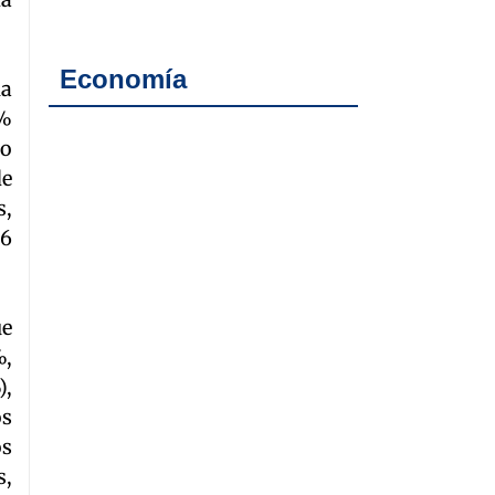
Economía
ha
4%
ño
de
s,
26
ue
%,
),
os
os
s,