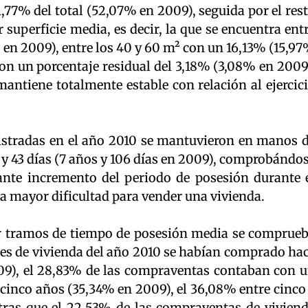
77% del total (52,07% en 2009), seguida por el res
uperficie media, es decir, la que se encuentra ent
en 2009), entre los 40 y 60 m² con un 16,13% (15,9
on un porcentaje residual del 3,18% (3,08% en 2009
mantiene totalmente estable con relación al ejercic
istradas en el año 2010 se mantuvieron en manos 
 y 43 días (7 años y 106 días en 2009), comprobándo
nte incremento del periodo de posesión durante 
a mayor dificultad para vender una vivienda.
r tramos de tiempo de posesión media se comprue
es de vivienda del año 2010 se habían comprado ha
9), el 28,83% de las compraventas contaban con 
 cinco años (35,34% en 2009), el 36,08% entre cinco
tras que el 22,53% de las compraventas de vivien