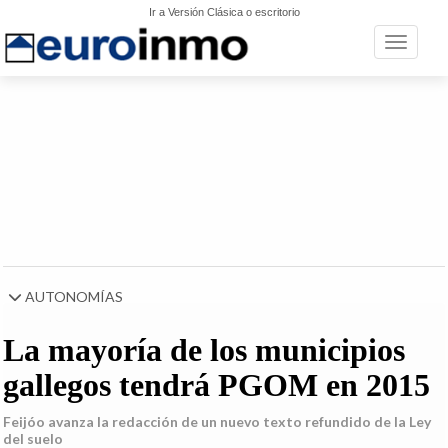
Ir a Versión Clásica o escritorio
Toggle n
AUTONOMÍAS
La mayoría de los municipios
gallegos tendrá PGOM en 2015
Feijóo avanza la redacción de un nuevo texto refundido de la Ley
del suelo