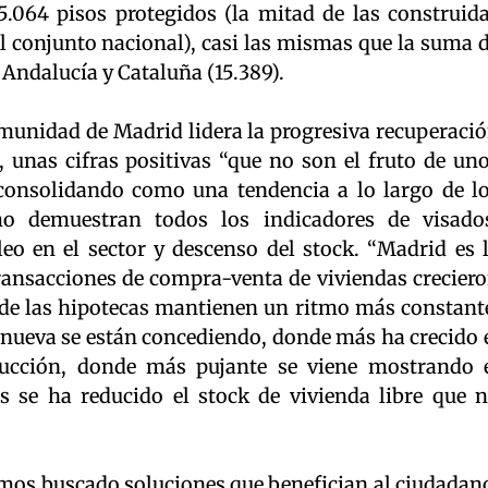
.064 pisos protegidos (la mitad de las construid
del conjunto nacional), casi las mismas que la suma 
Andalucía y Cataluña (15.389).
omunidad de Madrid lidera la progresiva recuperacio
, unas cifras positivas “que no son el fruto de un
n consolidando como una tendencia a lo largo de l
mo demuestran todos los indicadores de visado
o en el sector y descenso del stock. “Madrid es 
 transacciones de compra-venta de viviendas crecier
de las hipotecas mantienen un ritmo más constant
nueva se están concediendo, donde más ha crecido 
ucción, donde más pujante se viene mostrando 
s se ha reducido el stock de vivienda libre que 
emos buscado soluciones que benefician al ciudadan