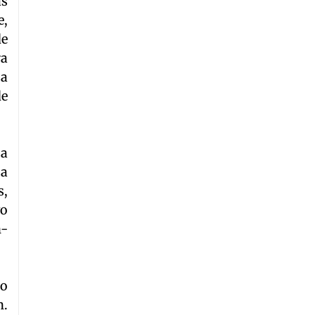
as
e,
de
ra
 a
de
 a
 a
s,
vo
n-
lo
n.