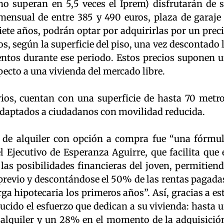
 superan en 5,5 veces el Iprem) disfrutarán de 
mensual de entre 385 y 490 euros, plaza de garaje
siete años, podrán optar por adquirirlas por un prec
os, según la superficie del piso, una vez descontado 
ntos durante ese periodo. Estos precios suponen 
pecto a una vivienda del mercado libre.
rios, cuentan con una superficie de hasta 70 metr
n adaptados a ciudadanos con movilidad reducida.
n de alquiler con opción a compra fue “una fórmu
 Ejecutivo de Esperanza Aguirre, que facilita que 
las posibilidades financieras del joven, permitien
 previo y descontándose el 50% de las rentas pagada
a hipotecaria los primeros años”. Así, gracias a es
ucido el esfuerzo que dedican a su vivienda: hasta 
 alquiler y un 28% en el momento de la adquisició