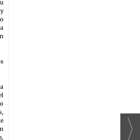
su
 y
io
la
un
os
la
el
do
s,
te
un
n,