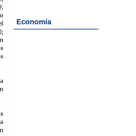
F,
mo
Economía
el
);
an
os
os
 a
an
as
La
en