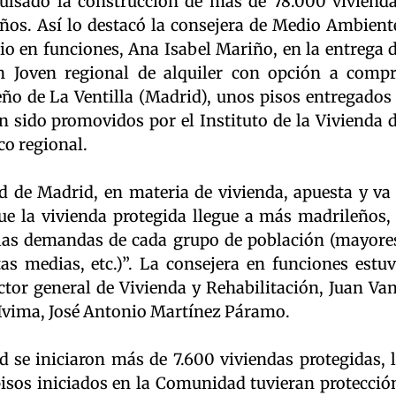
sado la construcción de más de 78.000 viviend
ños. Así lo destacó la consejera de Medio Ambient
rio en funciones, Ana Isabel Mariño, en la entrega 
n Joven regional de alquiler con opción a comp
ño de La Ventilla (Madrid), unos pisos entregados
an sido promovidos por el Instituto de la Vivienda 
co regional.
d de Madrid, en materia de vivienda, apuesta y va
e la vivienda protegida llegue a más madrileños,
 las demandas de cada grupo de población (mayore
tas medias, etc.)”. La consejera en funciones estu
ctor general de Vivienda y Rehabilitación, Juan Va
 Ivima, José Antonio Martínez Páramo.
d se iniciaron más de 7.600 viviendas protegidas, 
isos iniciados en la Comunidad tuvieran protecció