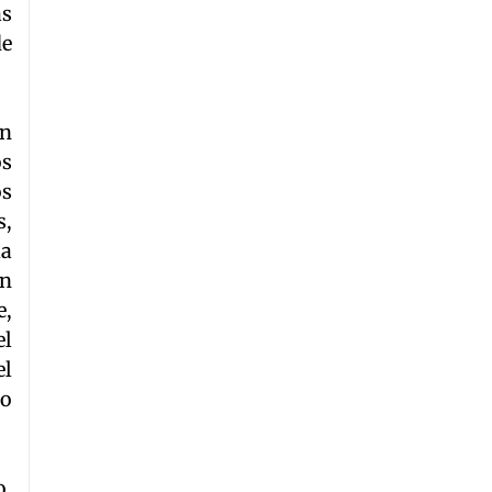
as
de
́n
os
os
s,
la
on
e,
el
el
no
o,