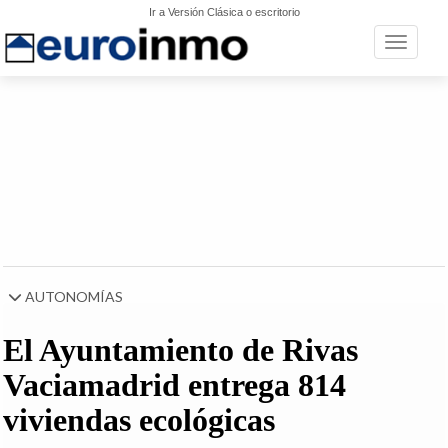
Ir a Versión Clásica o escritorio
Toggle n
AUTONOMÍAS
El Ayuntamiento de Rivas
Vaciamadrid entrega 814
viviendas ecológicas