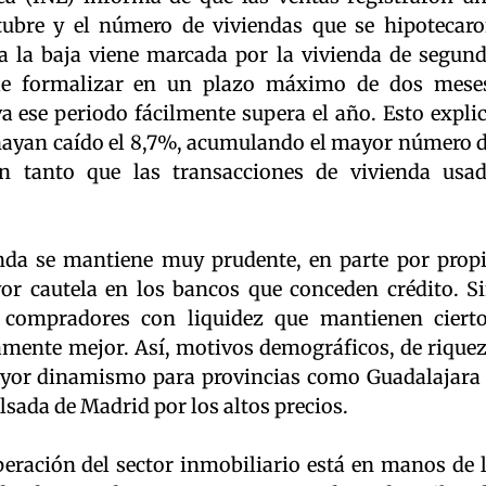
tubre y el número de viviendas que se hipotecar
a la baja viene marcada por la vivienda de segun
le formalizar en un plazo máximo de dos mese
a ese periodo fácilmente supera el año. Esto expli
 hayan caído el 8,7%, acumulando el mayor número 
en tanto que las transacciones de vivienda usa
nda se mantiene muy prudente, en parte por prop
or cautela en los bancos que conceden crédito. S
 compradores con liquidez que mantienen ciert
amente mejor. Así, motivos demográficos, de rique
mayor dinamismo para provincias como Guadalajara
lsada de Madrid por los altos precios.
peración del sector inmobiliario está en manos de 