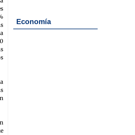
la
es
2%
Economía
as
la
00
ás
os
la
as
ón
ón
ue