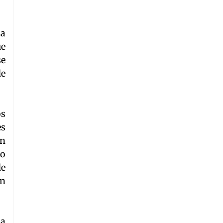
 a
ue
se
de
os
es
ún
mo
de
ón
na