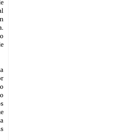
de
al
ón
a.
yo
de
la
or
to
so
os
ue
la
as