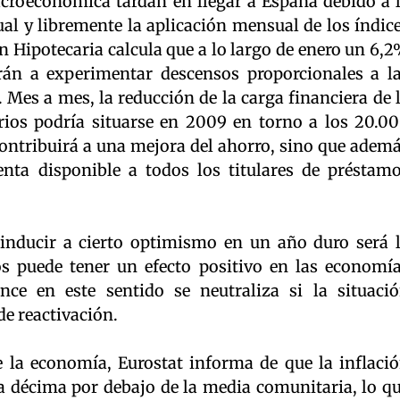
croeconómica tardan en llegar a España debido a 
al y libremente la aplicación mensual de los índic
ón Hipotecaria calcula que a lo largo de enero un 6,
án a experimentar descensos proporcionales a l
. Mes a mes, la reducción de la carga financiera de 
ios podría situarse en 2009 en torno a los 20.0
contribuirá a una mejora del ahorro, sino que adem
nta disponible a todos los titulares de préstam
 inducir a cierto optimismo en un año duro será 
ios puede tener un efecto positivo en las economí
nce en este sentido se neutraliza si la situaci
e reactivación.
e la economía, Eurostat informa de que la inflaci
a décima por debajo de la media comunitaria, lo q