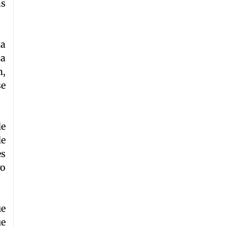
as
da
ja
n,
se
de
de
es
ro
ue
ue