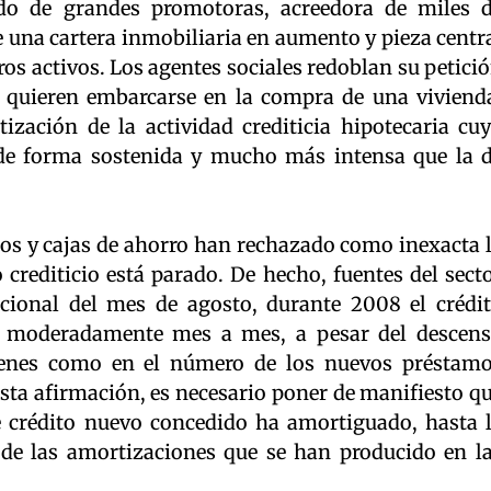
ado de grandes promotoras, acreedora de miles 
una cartera inmobiliaria en aumento y pieza centr
ros activos. Los agentes sociales redoblan su petici
e quieren embarcarse en la compra de una viviend
tización de la actividad crediticia hipotecaria cu
de forma sostenida y mucho más intensa que la 
cos y cajas de ahorro han rechazado como inexacta 
crediticio está parado. De hecho, fuentes del sect
cional del mes de agosto, durante 2008 el crédi
o moderadamente mes a mes, a pesar del descen
menes como en el número de los nuevos préstam
esta afirmación, es necesario poner de manifiesto q
 crédito nuevo concedido ha amortiguado, hasta 
 de las amortizaciones que se han producido en l