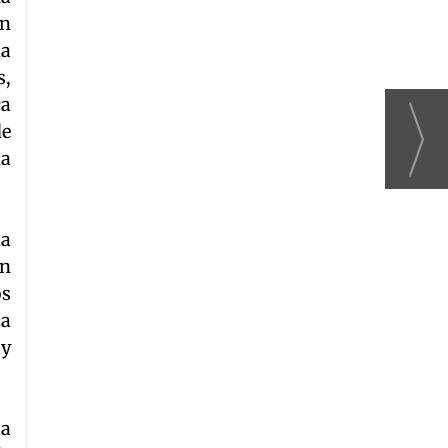
on
da
s,
ca
de
da
ia
in
os
za
 y
la