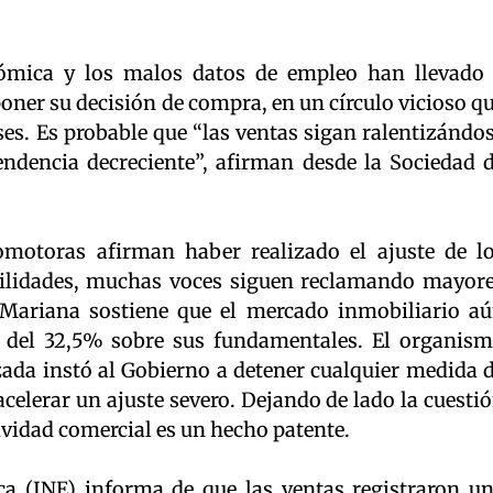
ómica y los malos datos de empleo han llevado
oner su decisión de compra, en un círculo vicioso q
s. Es probable que “las ventas sigan ralentizándo
ndencia decreciente”, afirman desde la Sociedad 
otoras afirman haber realizado el ajuste de l
bilidades, muchas voces siguen reclamando mayor
e Mariana sostiene que el mercado inmobiliario a
 del 32,5% sobre sus fundamentales. El organis
zada instó al Gobierno a detener cualquier medida 
 acelerar un ajuste severo. Dejando de lado la cuesti
tividad comercial es un hecho patente.
ica (INE) informa de que las ventas registraron u