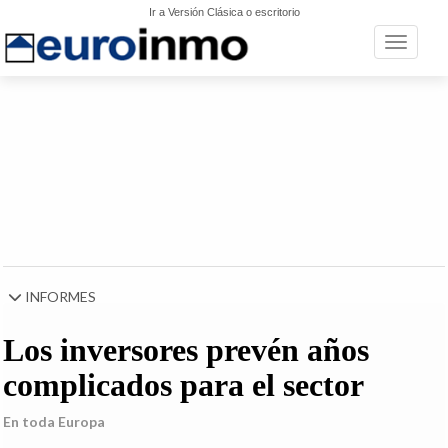
Ir a Versión Clásica o escritorio
Toggle n
INFORMES
Los inversores prevén años
complicados para el sector
En toda Europa