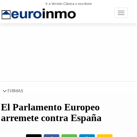
Ir a Versión Clásica o escritorio
Toggle n
FIRMAS
El Parlamento Europeo
arremete contra España