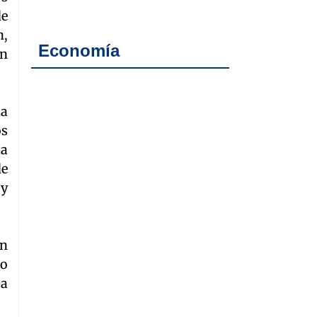
de
n,
Economía
en
la
os
la
de
 y
en
do
 a