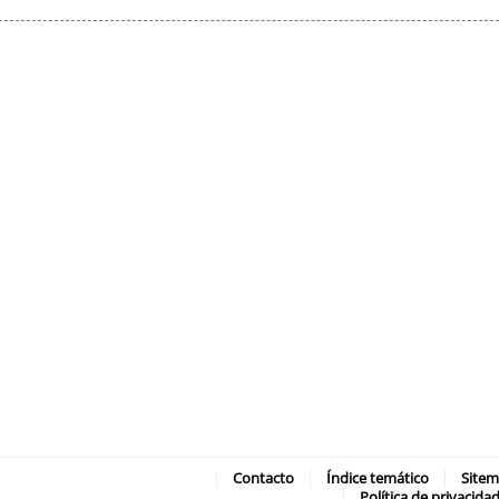
Contacto
Índice temático
Site
Política de privacida