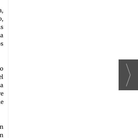
a,
o,
as
da
os
do
el
la
re
le
en
án