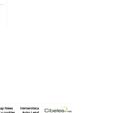
map News
Hemeroteca
d y cookies
Aviso Legal