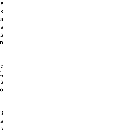
de
as
la
os
as
un
de
d,
os
no
13
as
os