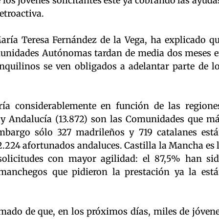
 los jóvenes solicitantes esté ya cobrando las ayuda
etroactiva.
aría Teresa Fernández de la Vega, ha explicado q
omunidades Autónomas tardan de media dos meses 
 inquilinos se ven obligados a adelantar parte de l
ría considerablemente en función de las regione
) y Andalucía (13.872) son las Comunidades que m
embargo sólo 327 madrileños y 719 catalanes est
 2.224 afortunados andaluces. Castilla la Mancha es 
solicitudes con mayor agilidad: el 87,5% han si
manchegos que pidieron la prestación ya la est
rmado de que, en los próximos días, miles de jóven