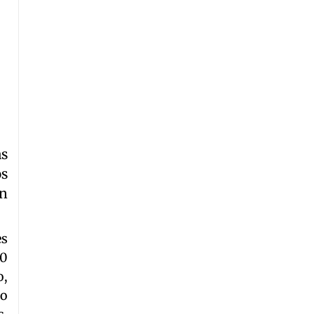
as
os
on
es
50
o,
to