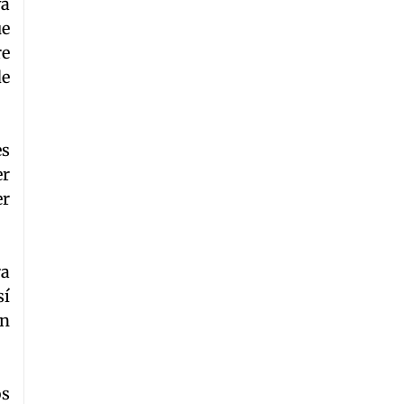
ya
ue
re
de
es
er
er
ra
sí
an
os