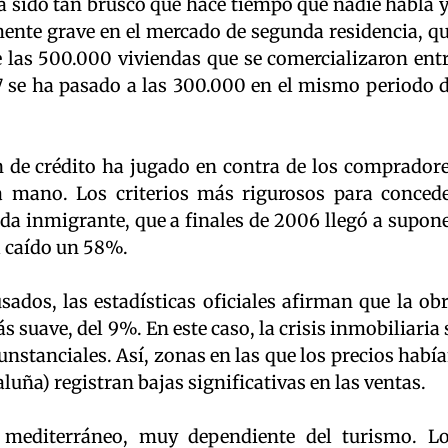
a sido tan brusco que hace tiempo que nadie habla 
almente grave en el mercado de segunda residencia, q
e las 500.000 viviendas que se comercializaron ent
 se ha pasado a las 300.000 en el mismo periodo 
ión de crédito ha jugado en contra de los comprador
a mano. Los criterios más rigurosos para conced
a inmigrante, que a finales de 2006 llegó a supon
a caído un 58%.
usados, las estadísticas oficiales afirman que la ob
suave, del 9%. En este caso, la crisis inmobiliaria 
unstanciales. Así, zonas en las que los precios habí
ña) registran bajas significativas en las ventas.
 mediterráneo, muy dependiente del turismo. L