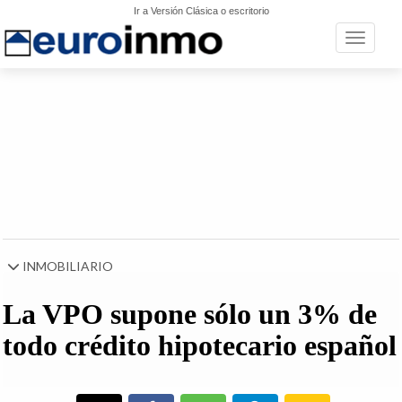
Ir a Versión Clásica o escritorio
Toggle n
INMOBILIARIO
La VPO supone sólo un 3% de
todo crédito hipotecario español