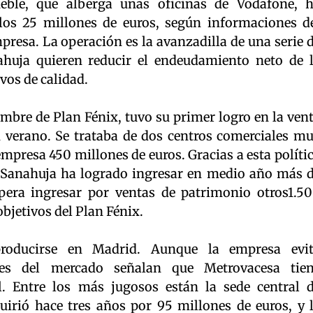
eble, que alberga unas oficinas de Vodafone, 
los 25 millones de euros, según informaciones d
resa. La operación es la avanzadilla de una serie 
ahuja quieren reducir el endeudamiento neto de 
vos de calidad.
ombre de Plan Fénix, tuvo su primer logro en la ven
 verano. Se trataba de dos centros comerciales m
empresa 450 millones de euros. Gracias a esta políti
s Sanahuja ha logrado ingresar en medio año más 
pera ingresar por ventas de patrimonio otros1.5
objetivos del Plan Fénix.
roducirse en Madrid. Aunque la empresa evi
ntes del mercado señalan que Metrovacesa tie
l. Entre los más jugosos están la sede central 
irió hace tres años por 95 millones de euros, y 