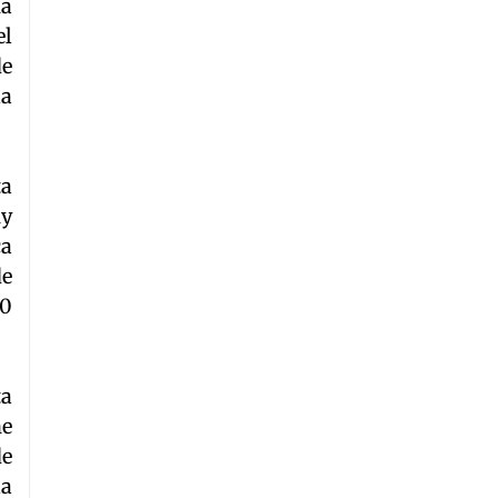
ha
el
de
la
ta
uy
ca
de
00
ta
ne
de
la