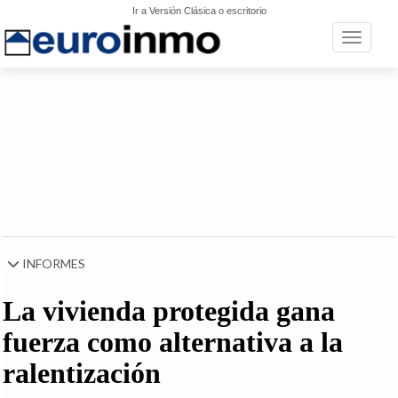
Ir a Versión Clásica o escritorio
Toggle n
INFORMES
La vivienda protegida gana
fuerza como alternativa a la
ralentización