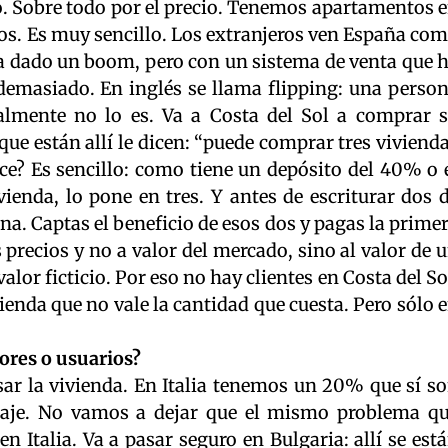
o. Sobre todo por el precio. Tenemos apartamentos 
ros. Es muy sencillo. Los extranjeros ven España co
 ha dado un boom, pero con un sistema de venta que 
 demasiado. En inglés se llama flipping: una perso
ealmente no lo es. Va a Costa del Sol a comprar 
 que están allí le dicen: “puede comprar tres viviend
ce? Es sencillo: como tiene un depósito del 40% o 
ienda, lo pone en tres. Y antes de escriturar dos 
ona. Captas el beneficio de esos dos y pagas la prime
precios y no a valor del mercado, sino al valor de 
alor ficticio. Por eso no hay clientes en Costa del So
nda que no vale la cantidad que cuesta. Pero sólo 
ores o usuarios?
sar la vivienda. En Italia tenemos un 20% que sí s
ntaje. No vamos a dejar que el mismo problema q
 Italia. Va a pasar seguro en Bulgaria: allí se est