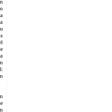
en
mo
ha
na
su
as
el
de
ra
un
l:
en
on
ue
án