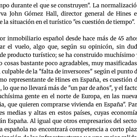
mpo durante el que se construyen". La normalizaci
rva John Gómez Hall, director general de Hines 
la situación en el turístico "es cuestión de tiempo".
tor inmobiliario español desde hace más de 45 año
ar el vuelo, algo que, según su opinicón, sin du
de producto turístico; se ha construido muchísimo 
 cosas bastante poco agradables, muy masificadas
, culpable de la "falta de inversores" según el punto 
mo representante de Hines en España, es cuestión 
 lo que no llevará más de "un par de años", y el fact
chísima gente en el norte de Europa, en las nuev
, que quieren comprarse vivienda en España". Pa
es medias y altas en estos países, cuyas economí
rán España. Al igual que otros empresarios del secto
sta española no encontrará competencia a corto pla