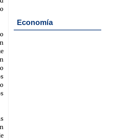
ad
mo
Economía
do
un
ue
un
 o
os
ho
os
ás
un
de