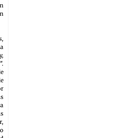
ón
en
s,
da
y,
".
de
de
or
as
ra
as
r,
zo