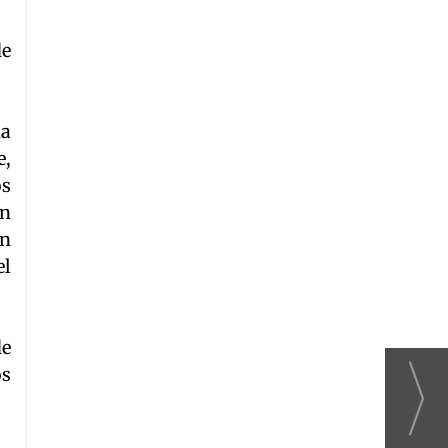
de
ha
e,
os
un
en
el
de
os