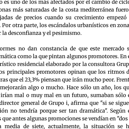
co es uno de los más afectados por el cambio de cicl
zonas más saturadas de la costa mediterránea fuer
jadas de precios cuando su crecimiento empezó
. Por otra parte, los escándalos urbanísticos en zon
cer la desconfianza y el pesimismo.
formes no dan constancia de que este mercado 
amática como la que pintan algunos promotores. En 
rístico residencial elaborado por la consultora Gru
los principales promotores opinan que los ritmos 
tras que el 23,3% piensan que irán mucho peor. Fren
e mejorarán algo o mucho. Hace sólo un año, los q
 irían mal o muy mal en un futuro, sumaban sólo 
irector general de Grupo i, afirma que "si se sigu
ción no tendría porque ser tan dramática". Según 
as que antes algunas promociones se vendían en "dos
a media de siete, actualmente, la situación se 