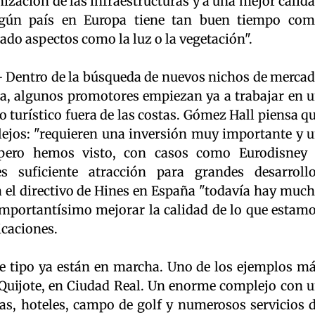
nización de las infraestructuras y a una mejor calid
ngún país en Europa tiene tan buen tiempo co
ado aspectos como la luz o la vegetación".
or.- Dentro de la búsqueda de nuevos nichos de merca
sta, algunos promotores empiezan ya a trabajar en 
turístico fuera de las costas. Gómez Hall piensa q
lejos: "requieren una inversión muy importante y 
 pero hemos visto, con casos como Eurodisney
s suficiente atracción para grandes desarroll
ara el directivo de Hines en España "todavía hay muc
importantísimo mejorar la calidad de lo que estam
icaciones.
e tipo ya están en marcha. Uno de los ejemplos m
 Quijote, en Ciudad Real. Un enorme complejo con 
gas, hoteles, campo de golf y numerosos servicios 