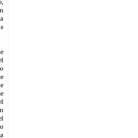
o,
on
 a
as
se
el
po
de
te
ue
el
en
el
 o
ha