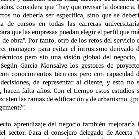
ados, considera que “hay que revisar la docencia, 
tos no debería ser específica, sino que se deber
 de cursos en todas las carreras universitari
para que las empresas puedan elegir el perfil que m
de obra”. Por tanto, otro de los retos del servicio 
ect managers para evitar el intrusismo derivado 
écnicos pero sin una visión global del negocio,
. Según García Monsalve los gestores de proyect
, con conocimientos técnicos pero con capacidad 
decisiones, de representar al cliente, y esto no 
 hacen falta años. Con el tiempo estos estudios 
 existen las ramas de edificación y de urbanismo, ¿p
agement?”.
cto aprendizaje del negocio también mejoraría 
l sector. Para el consejero delegado de Acerta “