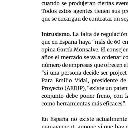
cuando se produjeran ciertas event
Todos estos agentes tienen sus pr
que se encargan de contratar un se
Intrusismo.
La falta de regulación
que en España haya “más de 60 emp
opina García Monsalve. El consejer
años el mercado se va a ordenar c
número de empresas que ofrecen el
“si una persona decide ser projec
Para Emilio Vidal, presidente de
Proyecto (AEDIP), “existe un patent
conjunto debe poner freno, con la
como herramientas más eficaces”.
En España no existe actualmente u
management, aunque sí que hay cur