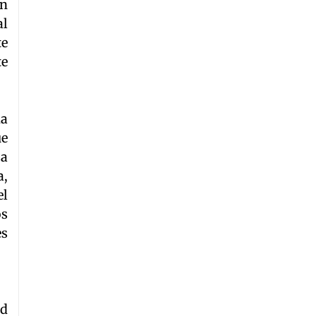
en
al
te
te
da
ue
ja
a,
el
os
es
ad