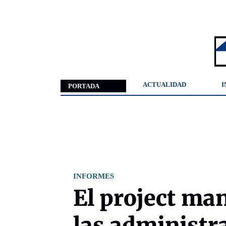
ACTUALIDAD
I
PORTADA
INFORMES
El project ma
las administr