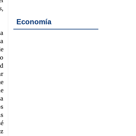
el
s,
Economía
La
la
de
do
nd
ar
ue
le
La
os
as
sé
ez