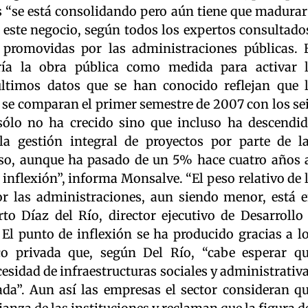
s “se está consolidando pero aún tiene que madurar
ta este negocio, según todos los expertos consultado
 promovidas por las administraciones públicas. 
ía la obra pública como medida para activar 
últimos datos que se han conocido reflejan que 
 si se comparan el primer semestre de 2007 con los se
sólo no ha crecido sino que incluso ha descendi
a gestión integral de proyectos por parte de l
aso, aunque ha pasado de un 5% hace cuatro años 
inflexión”, informa Monsalve. “El peso relativo de 
or las administraciones, aun siendo menor, está 
rto Díaz del Río, director ejecutivo de Desarrollo
El punto de inflexión se ha producido gracias a l
co privada que, según Del Río, “cabe esperar q
sidad de infraestructuras sociales y administrativ
vada”. Aun así las empresas el sector consideran q