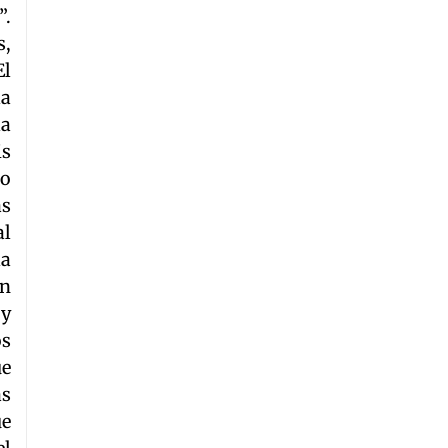
”.
s,
El
la
la
is
do
as
al
la
en
 y
os
ue
as
ue