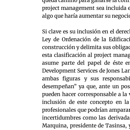
queda camino para ganarse la confi
project management sea incluida e
algo que haría aumentar su negoci
Si clave es su inclusión en el der
Ley de Ordenación de la Edifica
construcción y delimita sus obliga
esta clasificación al project man
asume parte del papel de éste e
Development Services de Jones Lan
ambas figuras y sus responsabi
desempeñan” ya que, ante un posib
pueden hacer corresponsable a la v
inclusión de este concepto en la
profesionales que podrían amparar
incertidumbres como las derivadas
Marquina, presidente de Tasinsa, 