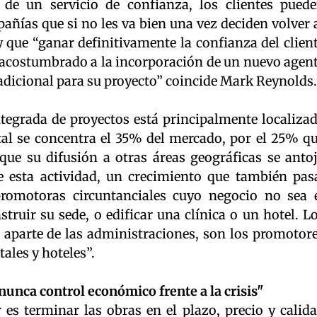
 de un servicio de confianza, los clientes pued
añías que si no les va bien una vez deciden volver 
 que “ganar definitivamente la confianza del clien
o acostumbrado a la incorporación de un nuevo agen
 adicional para su proyecto” coincide Mark Reynolds.
ntegrada de proyectos está principalmente localiza
tal se concentra el 35% del mercado, por el 25% q
que su difusión a otras áreas geográficas se anto
e esta actividad, un crecimiento que también pas
romotoras circuntanciales cuyo negocio no sea 
truir su sede, o edificar una clínica o un hotel. L
, aparte de las administraciones, son los promotor
ales y hoteles”.
unca control económico frente a la crisis"
 es terminar las obras en el plazo, precio y calid