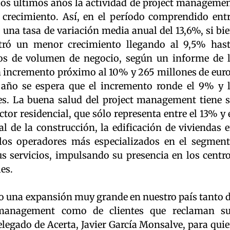
os últimos años la actividad de project manageme
crecimiento. Así, en el período comprendido ent
 una tasa de variación media anual del 13,6%, si bi
stró un menor crecimiento llegando al 9,5% has
ros de volumen de negocio, según un informe de 
 incremento próximo al 10% y 265 millones de eur
 año se espera que el incremento ronde el 9% y 
es. La buena salud del project management tiene 
ctor residencial, que sólo representa entre el 13% y 
l de la construcción, la edificación de viviendas 
os operadores más especializados en el segmen
us servicios, impulsando su presencia en los centr
les.
do una expansión muy grande en nuestro país tanto 
 management como de clientes que reclaman s
delegado de Acerta, Javier García Monsalve, para qui