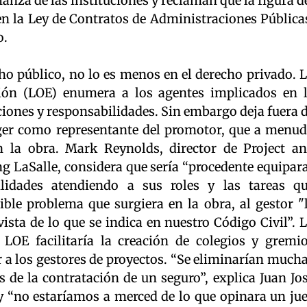
anza de las instituciones y reclaman que la figura d
n la Ley de Contratos de Administraciones Pública
o.
echo público, no lo es menos en el derecho privado. 
ción (LOE) enumera a los agentes implicados en 
ciones y responsabilidades. Sin embargo deja fuera 
ager como representante del promotor, que a menu
n la obra. Mark Reynolds, director de Project a
g LaSalle, considera que sería “procedente equipar
lidades atendiendo a sus roles y las tareas q
le problema que surgiera en la obra, al gestor "
ista de lo que se indica en nuestro Código Civil”. 
 LOE facilitaría la creación de colegios y gremi
 a los gestores de proyectos. “Se eliminarían much
 de la contratación de un seguro”, explica Juan Jo
y “no estaríamos a merced de lo que opinara un ju