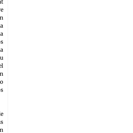
nt
re
en
ta
la
os
la
su
el
en
to
os
de
us
en