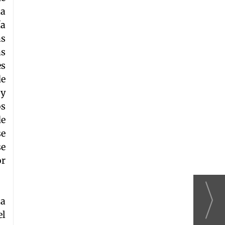
la
ía
as
ás
es
de
 y
os
de
se
se
or
la
el