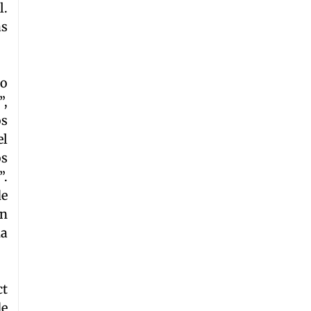
l.
as
do
”,
os
el
os
”.
de
en
na
ct
de