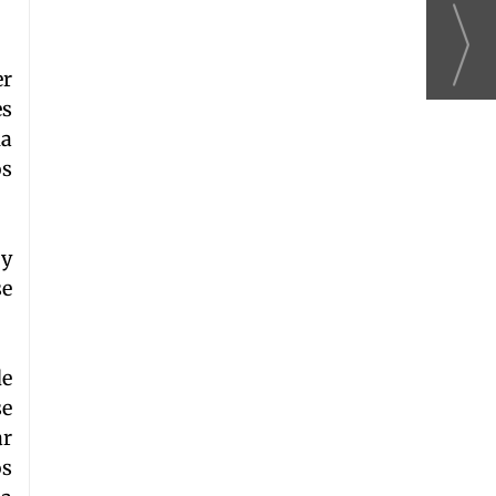
er
es
na
os
 y
se
de
se
ar
os