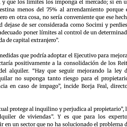
, y que los límites los imponga el mercado; si en 
stina menos del 75% al arrendamiento porque 
ro en otra cosa, no sería conveniente que ese hec
d dejase de ser considerada como Socimi y perdie
 adecuado poner límites al control de un determina
da de capital extranjero”.
medidas que podría adoptar el Ejecutivo para mejor
ctaría positivamente a la consolidación de los Rei
del alquiler. “Hay que seguir mejorando la ley 
ilar no suponga tanto riesgo para el propietari
ia en caso de impago”, incide Borja Feal, direct
tual protege al inquilino y perjudica al propietario”, 
quiler de viviendas”. Y es que para los expert
ir en un sector que no ha solucionado el problema 