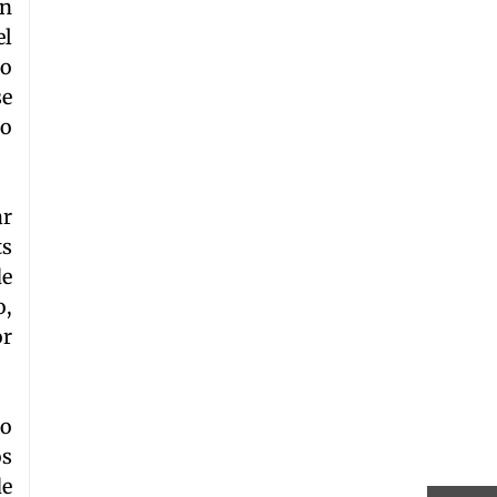
un
el
ho
se
do
ar
ts
de
o,
or
lo
os
de