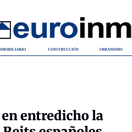
NMOBILIARIO
CONSTRUCCIÓN
URBANISMO
 en entredicho la
s Reits españoles