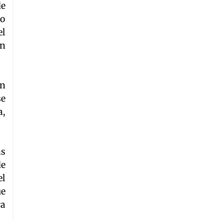
de
mo
el
un
en
se
a,
as
de
el
ue
ra