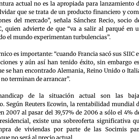
ntura actual no es la apropiada para lanzamiento 
lvidar que se trata de un producto financiero y co
ones del mercado”, señala Sánchez Recio, socio d
 quien advierte de que “va a salir al parqué en 
odo el mundo experimentan turbulencias”.
mico es importante: “cuando Francia sacó sus SIIC 
ciones y aún así han tenido éxito, sin embargo e
que se han encontrado Alemania, Reino Unido o Itali
e no terminan de arrancar”.
 handicap de la situación actual son las baj
do. Según Reuters Ecowin, la rentabilidad mundial 
en 2007 al pasar del 39,57% de 2006 a sólo el 4% d
esidencial, existe una sobreoferta significativa q
mpra de viviendas por parte de las Socimis pa
que no será al precio actual.