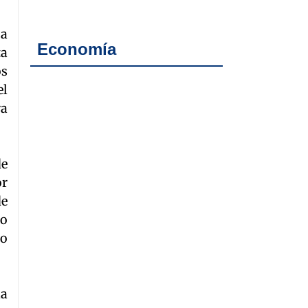
 a
Economía
ta
os
el
ra
de
or
de
do
io
la