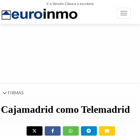
Ir a Versión Clásica o escritorio
Toggle n
FIRMAS
Cajamadrid como Telemadrid