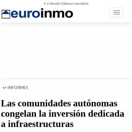
Ir a Versión Clásica o escritorio
Toggle n
INFORMES
Las comunidades autónomas
congelan la inversión dedicada
a infraestructuras