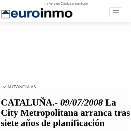
Ir a Versión Clásica o escritorio
Toggle n
AUTONOMÍAS
CATALUÑA.-
09/07/2008
La
City Metropolitana arranca tras
siete años de planificación