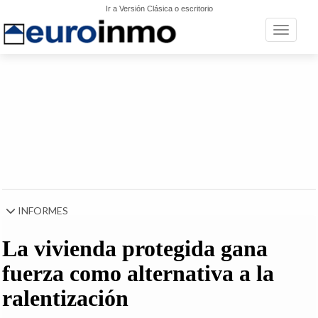
Ir a Versión Clásica o escritorio
Toggle n
INFORMES
La vivienda protegida gana
fuerza como alternativa a la
ralentización