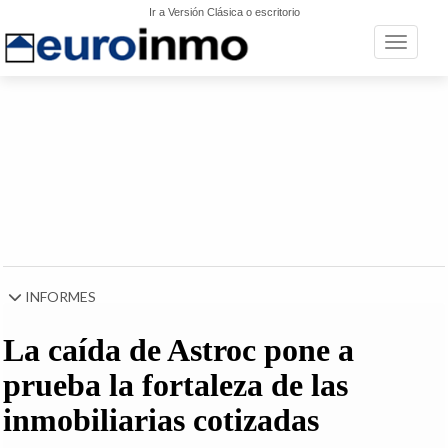
Ir a Versión Clásica o escritorio
Toggle n
INFORMES
La caída de Astroc pone a
prueba la fortaleza de las
inmobiliarias cotizadas