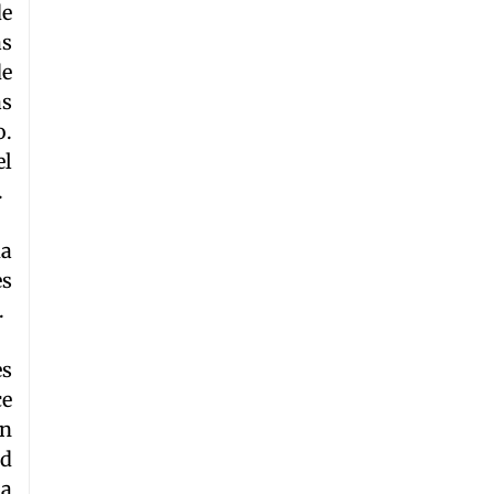
de
as
de
ás
o.
el
.
da
es
.
es
ce
en
ad
ma