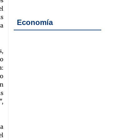
es
el
as
Economía
ra
s,
no
a:
ro
án
as
",
la
el