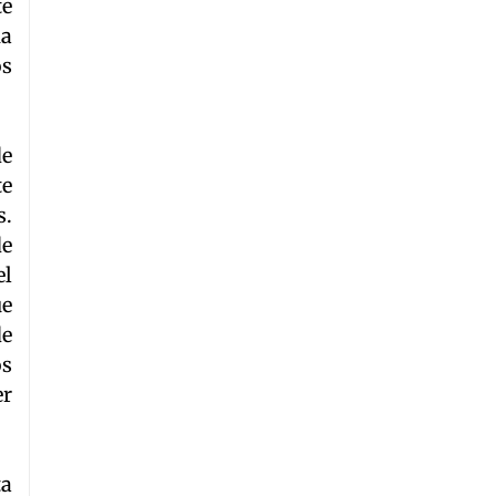
te
ha
os
de
te
s.
de
el
ue
de
os
er
ta