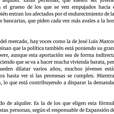
 alquiler. Estas personas, que suelen ser jóven
 el grueso de los que se ven empujados hacia 
én entran los afectados por el endurecimiento de l
des bancarias, que piden cada vez más avales a la ho
s del mercado, hay voces como la de José Luis Marco
pinan que la política también está poniendo su gra
pere, aunque esta aportación sea de forma indirect
iciendo que se va a hacer mucha vivienda barata, pe
eden dilatar varios años, muchos jóvenes est
ra hasta ver si las promesas se cumplen. Mientr
s, lo que está contribuyendo a disparar la demanda
do de alquiler. Es la de los que eligen esta fórmu
 estas personas, según el responsable de Expansión d