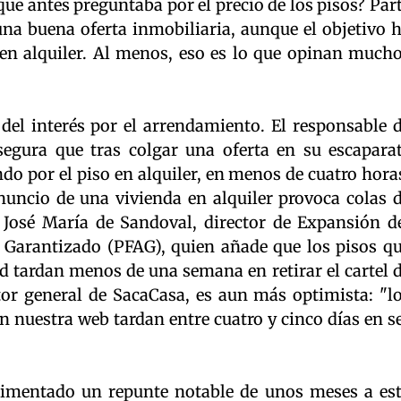
que antes preguntaba por el precio de los pisos? Par
una buena oferta inmobiliaria, aunque el objetivo 
en alquiler. Al menos, eso es lo que opinan much
el interés por el arrendamiento. El responsable 
egura que tras colgar una oferta en su escapara
do por el piso en alquiler, en menos de cuatro hora
uncio de una vivienda en alquiler provoca colas 
a José María de Sandoval, director de Expansión d
Garantizado (PFAG), quien añade que los pisos q
d tardan menos de una semana en retirar el cartel 
ctor general de SacaCasa, es aun más optimista: "l
n nuestra web tardan entre cuatro y cinco días en s
erimentado un repunte notable de unos meses a es