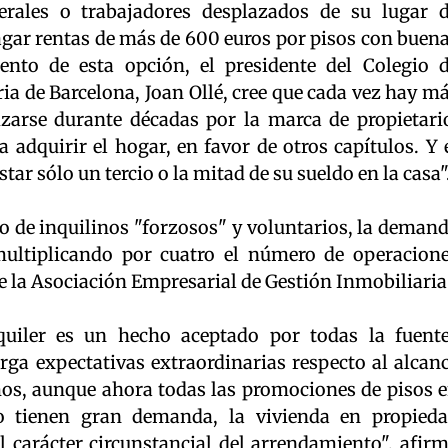
berales o trabajadores desplazados de su lugar 
agar rentas de más de 600 euros por pisos con buen
ento de esta opción, el presidente del Colegio 
ia de Barcelona, Joan Ollé, cree que cada vez hay m
zarse durante décadas por la marca de propietari
 adquirir el hogar, en favor de otros capítulos. Y 
star sólo un tercio o la mitad de su sueldo en la casa"
de inquilinos "forzosos" y voluntarios, la deman
multiplicando por cuatro el número de operacion
de la Asociación Empresarial de Gestión Inmobiliaria
lquiler es un hecho aceptado por todas la fuent
ga expectativas extraordinarias respecto al alcan
os, aunque ahora todas las promociones de pisos 
o tienen gran demanda, la vivienda en propied
l carácter circunstancial del arrendamiento", afir