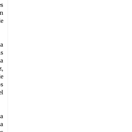
es
un
de
La
as
ha
z,
de
os
el
ca
da