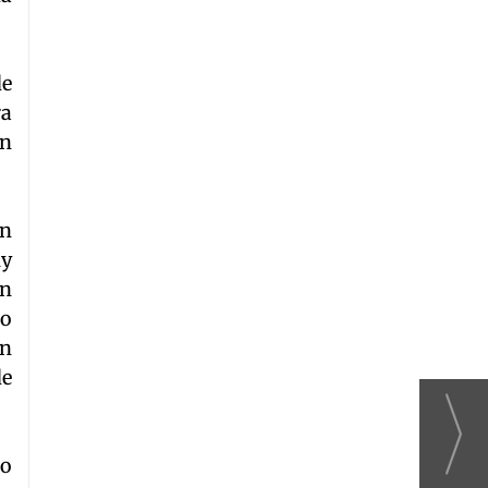
de
ra
en
én
uy
en
lo
en
de
do