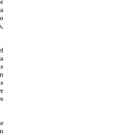
or
va
po
s,
el
ta
as
én
as
er
es
de
un