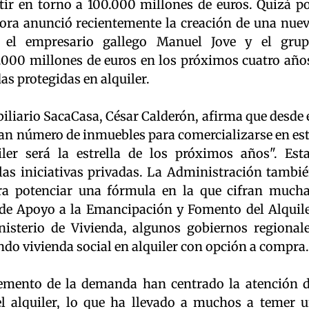
rtir en torno a 100.000 millones de euros. Quizá p
ra anunció recientemente la creación de una nue
an el empresario gallego Manuel Jove y el gru
1.000 millones de euros en los próximos cuatro año
as protegidas en alquiler.
biliario SacaCasa, César Calderón, afirma que desde 
an número de inmuebles para comercializarse en es
ler será la estrella de los próximos años". Est
las iniciativas privadas. La Administración tambi
ra potenciar una fórmula en la que cifran much
 de Apoyo a la Emancipación y Fomento del Alquil
isterio de Vivienda, algunos gobiernos regional
do vivienda social en alquiler con opción a compra.
cremento de la demanda han centrado la atención 
l alquiler, lo que ha llevado a muchos a temer 